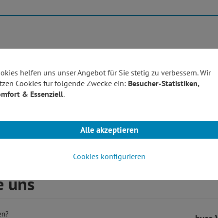
Produktübersicht
Technolo
okies helfen uns unser Angebot für Sie stetig zu verbessern. Wir
tzen Cookies für folgende Zwecke ein:
Besucher-Statistiken,
mfort & Essenziell
.
Möchten Sie von
Google Maps
bereitgestellte externe Inhalte laden?
Alle akzeptieren
Ja
Immer
Cookies konfigurieren
e uns
en?