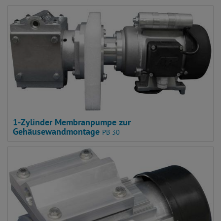
1-Zylinder Membranpumpe zur
Gehäusewandmontage
PB 30