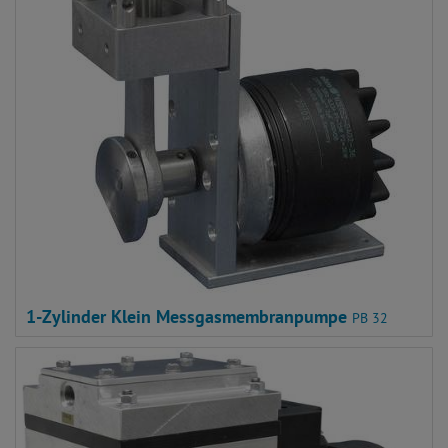
1-Zylinder Klein Messgasmembranpumpe
PB 32