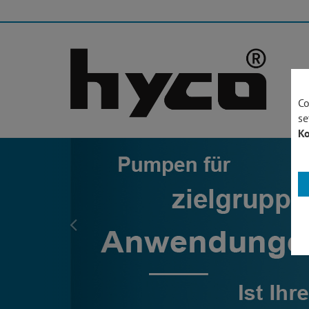
Co
se
Ko