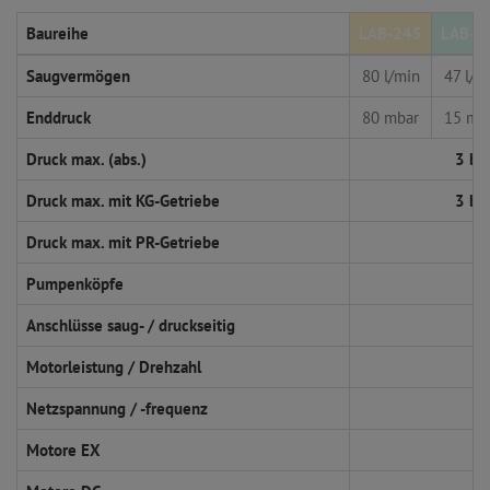
Baureihe
LAB-245
LAB-2
Saugvermögen
80 l/min
47 l/m
Enddruck
80 mbar
15 mb
Druck max. (abs.)
3 ba
Druck max. mit KG-Getriebe
3 ba
Druck max. mit PR-Getriebe
Pumpenköpfe
Anschlüsse saug- / druckseitig
Motorleistung / Drehzahl
Netzspannung / -frequenz
Motore EX