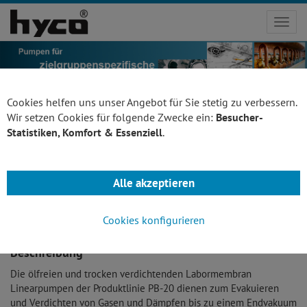
Toggl
navig
Cookies helfen uns unser Angebot für Sie stetig zu verbessern.
Wir setzen Cookies für folgende Zwecke ein:
Besucher-
Statistiken, Komfort & Essenziell
.
4-Zylinder
Zurück
Labormembran
Alle akzeptieren
Linearpumpe
PB 20
Cookies konfigurieren
Beschreibung
Die ölfreien und trocken verdichtenden Labormembran
Linearpumpen der Produktlinie PB-20 dienen zum Evakuieren
und Verdichten von Gasen und Dämpfen bis zu einem Endvakuum