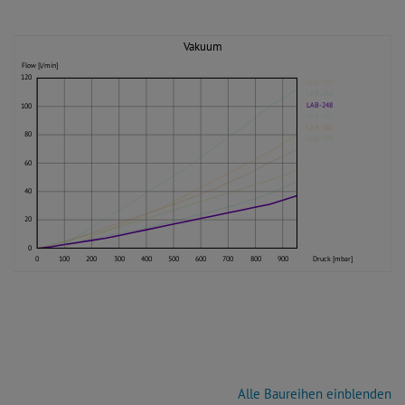
Vakuum
Flow [l/min]
120
LAB-245
LAB-246
LAB-248
100
LAB-345
LAB-346
80
LAB-348
60
40
20
0
0
100
200
300
400
500
600
700
800
900
Druck [mbar]
Alle Baureihen einblenden