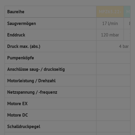
Baureihe
MPZ65.22-
MPZ
Saugvermögen
17 l/min
8,5
Enddruck
120 mbar
32
Druck max. (abs.)
4 bar
Pumpenköpfe
Anschlüsse saug- / druckseitig
Motorleistung / Drehzahl
Netzspannung / -frequenz
Motore EX
Motore DC
Schalldruckpegel