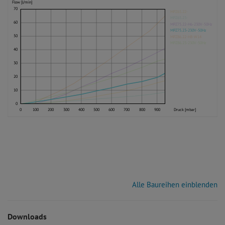
Flow [l/min]
70
MPZ65.22-
MPZ65.23-
60
MPZ75.22-H6-230V-50Hz
MPZ75.23-230V-50Hz
50
MPZ86.22-H8-W14
MPZ86.23-230V-50Hz
40
30
20
10
0
0
100
200
300
400
500
600
700
800
900
Druck [mbar]
Alle Baureihen einblenden
Downloads