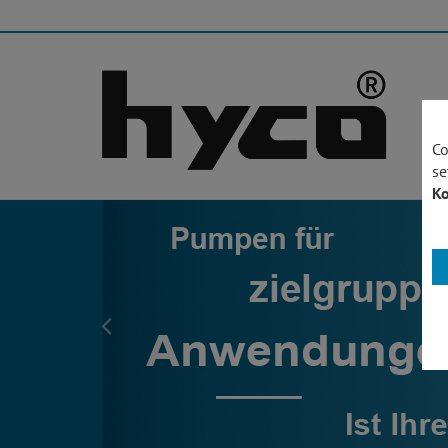
Co
se
Ko