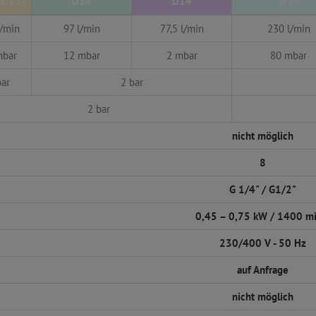
5.85-
D14
D14
W14
l/min
97 l/min
77,5 l/min
230 l/min
mbar
12 mbar
2 mbar
80 mbar
bar
2 bar
2 bar
nicht möglich
8
G 1/4" / G1/2"
0,45 – 0,75 kW / 1400 m
230/400 V - 50 Hz
auf Anfrage
nicht möglich