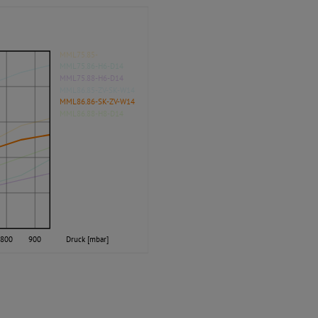
MML75.85-
MML75.86-H6-D14
MML75.88-H6-D14
MML86.85-ZV-SK-W14
MML86.86-SK-ZV-W14
MML86.88-H8-D14
800
900
Druck [mbar]