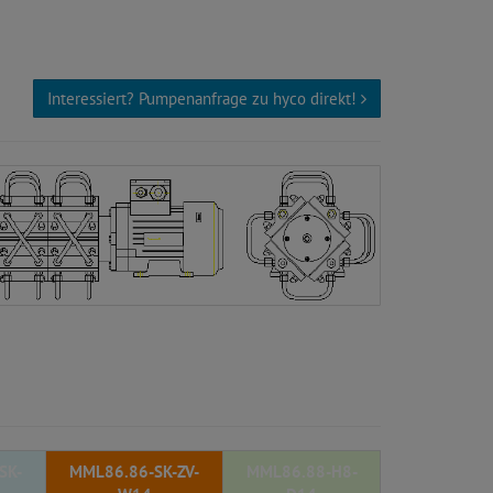
Interessiert? Pumpenanfrage zu hyco direkt!
SK-
MML86.86-SK-ZV-
MML86.88-H8-