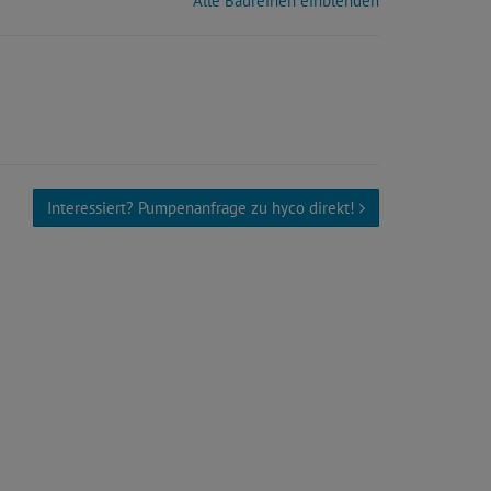
Alle Baureihen einblenden
Interessiert? Pumpenanfrage zu hyco direkt!