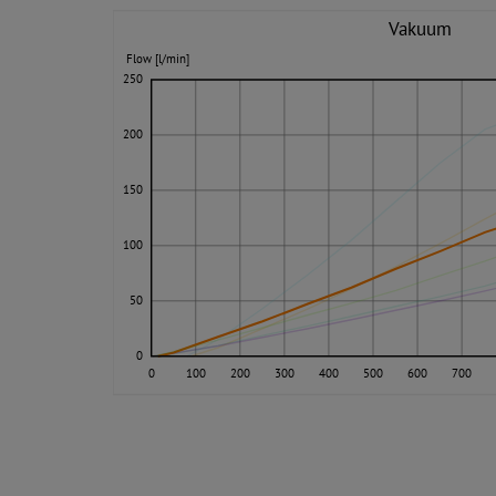
Vakuum
Flow [l/min]
250
200
150
100
50
0
0
100
200
300
400
500
600
700