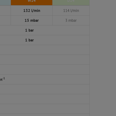
W14
D14
132 l/min
114 l/min
15 mbar
3 mbar
1 bar
1 bar
-1
in