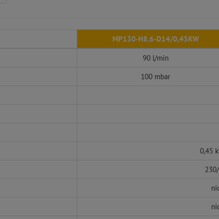
MP130-H8,6-D14/0,45KW
90 l/min
100 mbar
0,45 
230/
ni
ni