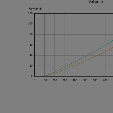
Vakuum
Flow [l/min]
120
100
80
60
40
20
0
0
100
200
300
400
500
600
700