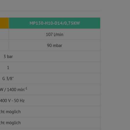
MP130-H10-D14/0,75KW
107 l/min
90 mbar
3 bar
1
G 3/8"
-1
kW / 1400 min
400 V - 50 Hz
cht möglich
cht möglich