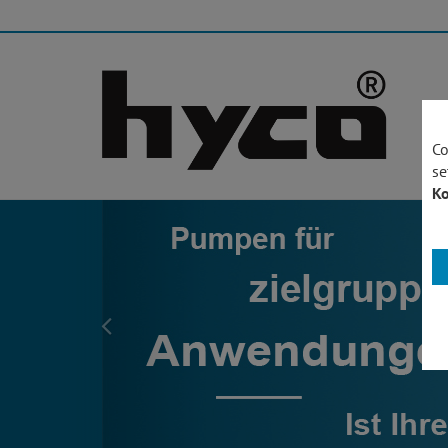
Co
se
Ko