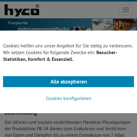
Toggl
navig
Cookies helfen uns unser Angebot für Sie stetig zu verbessern.
Wir setzen Cookies für folgende Zwecke ein:
Besucher-
Statistiken, Komfort & Essenziell
.
4-Zylinder Membran
Zurück
Pleuelpumpe - auf Anfrage
Alle akzeptieren
PB 34
Cookies konfigurieren
Beschreibung
Die ölfreien und trocken verdichtenden Membran Pleuelpumpen
der Produktlinie PB-34 dienen zum Evakuieren und Verdichten
von Gasen und Dämpfen bis zu einem Endvakuum von 7 mbar.