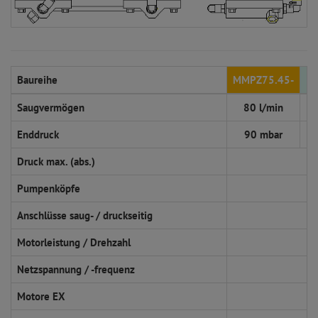
Baureihe
MMPZ75.45-
M
Saugvermögen
80 l/min
Enddruck
90 mbar
Druck max. (abs.)
Pumpenköpfe
Anschlüsse saug- / druckseitig
Motorleistung / Drehzahl
Netzspannung / -frequenz
Motore EX