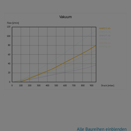
Vakuum
Flow [l/min]
120
MMPZ75.45-
MMPZ75.46-
MMPZ75.48-
100
MMPZ86.45-
MMPZ86.46-
80
MMPZ86.48-
60
40
20
0
0
100
200
300
400
500
600
700
800
900
Druck [mbar]
Alle Baureihen einblenden