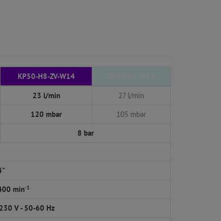
KP50-H8-ZV-W14
KP50-H9-W14
23 l/min
27 l/min
120 mbar
105 mbar
8 bar
4"
-1
400 min
 230 V - 50-60 Hz