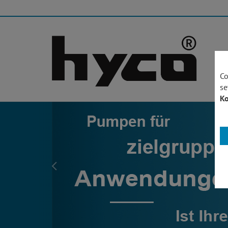
Co
se
Ko