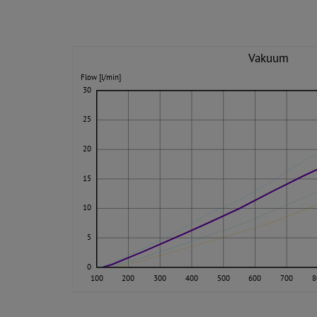
Vakuum
Flow [l/min]
30
25
20
15
10
5
0
100
200
300
400
500
600
700
8