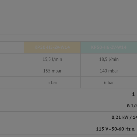
KP50-H5-ZV-W14
KP50-H6-ZV-W14
15,5 l/min
18,5 l/min
155 mbar
140 mbar
5 bar
6 bar
1
G 1/
0,21 kW / 1
115 V - 50-60 Hz o.