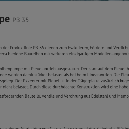
mpe
PB 35
n der Produktlinie PB-35 dienen zum Evakuieren, Fördern und Verdi
 verschiedene Baureihen mit weiteren einzigartigen Modellen angebote
 Kolbenpumpe mit Pleuelantrieb ausgestattet. Der starr auf dem Pleuel
nge werden damit stärker belastet als bei beim Linearantrieb. Die Ple
legt. Der Exzenter mit Pleuel ist in der Trägerplatte zusätzlich kugel
 nicht belastet. Durch diese durchdachte Konstruktion wird eine hohe
asfördernden Bauteile, Ventile und Verohrung aus Edelstahl und Memb
kuieren, Verdichten von Gasen. Die extrem glatte Zylinderlauffläche