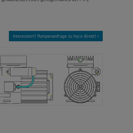
Interessiert? Pumpenanfrage zu hyco direkt!