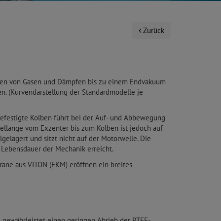
Zurück
chten von Gasen und Dämpfen bis zu einem Endvakuum
n. (Kurvendarstellung der Standardmodelle je
 befestigte Kolben führt bei der Auf- und Abbewegung
uellänge vom Exzenter bis zum Kolben ist jedoch auf
gelagert und sitzt nicht auf der Motorwelle. Die
 Lebensdauer der Mechanik erreicht.
rane aus VITON (FKM) eröffnen ein breites
 gewährleistet einen geringen Abrieb der PTFE-