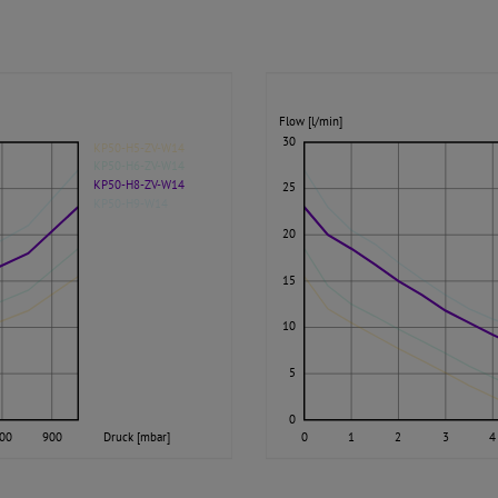
Flow [l/min]
30
KP50-H5-ZV-W14
KP50-H6-ZV-W14
KP50-H8-ZV-W14
25
KP50-H9-W14
20
15
10
5
0
00
900
Druck [mbar]
0
1
2
3
4