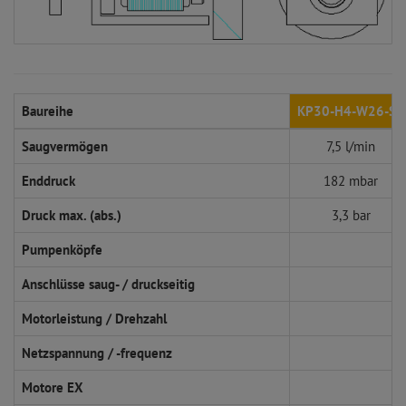
Baureihe
KP30-H4-W26-SP
Saugvermögen
7,5 l/min
Enddruck
182 mbar
Druck max. (abs.)
3,3 bar
Pumpenköpfe
Anschlüsse saug- / druckseitig
Motorleistung / Drehzahl
Netzspannung / -frequenz
Motore EX