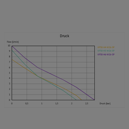
Druck
Flow [l/min]
10
KP30-H4-W26-SP
KP30-H5-W26-SP
9
KP30-H6-W26-SP
8
7
6
5
4
3
2
1
0
0
0,5
1
1,5
2
2,5
Druck [bar]