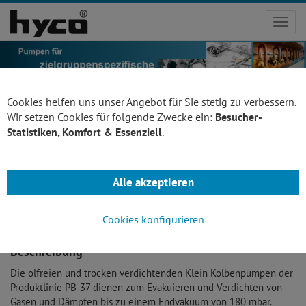
Toggl
navig
Cookies helfen uns unser Angebot für Sie stetig zu verbessern.
Wir setzen Cookies für folgende Zwecke ein:
Besucher-
Statistiken, Komfort & Essenziell
.
1-Zylinder Klein
Zurück
Kolbenpumpe -
Alle akzeptieren
Auslaufmodell
PB 37
Cookies konfigurieren
Beschreibung
Die ölfreien und trocken verdichtenden Klein Kolbenpumpen der
Produktlinie PB-37 dienen zum Evakuieren und Verdichten von
Gasen und Dämpfen bis zu einem Endvakuum von 180 mbar.