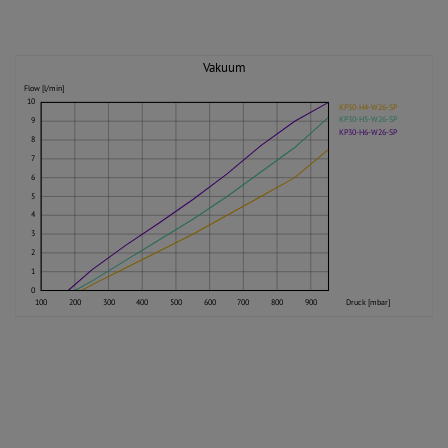
Vakuum
Flow [l/min]
10
KP30-H4-W26-SP
KP30-H5-W26-SP
9
KP30-H6-W26-SP
8
7
6
5
4
3
2
1
0
100
200
300
400
500
600
700
800
900
Druck [mbar]