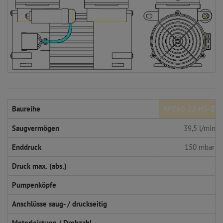
Baureihe
KPZ60.22-H5-ZV
Saugvermögen
39,5 l/min
Enddruck
150 mbar
Druck max. (abs.)
Pumpenköpfe
Anschlüsse saug- / druckseitig
Motorleistung / Drehzahl