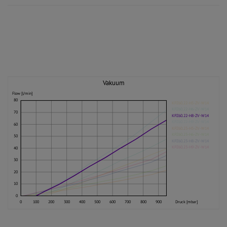
Vakuum
Flow [l/min]
80
KPZ60.22-H5-ZV-W14
KPZ60.22-H6-ZV-W14
70
KPZ60.22-H8-ZV-W14
KPZ60.22-H9-ZV-W14
60
KPZ60.23-H5-ZV-W14
KPZ60.23-H6-ZV-W14
50
KPZ60.23-H8-ZV-W14
KPZ60.23-H9-ZV-W14
40
30
20
10
0
0
100
200
300
400
500
600
700
800
900
Druck [mbar]