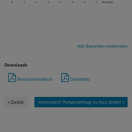
0
1
2
3
4
5
6
7
Druck [bar]
Alle Baureihen einblenden
Downloads
Benutzerhandbuch
Datenblatt
Zurück
Interessiert? Pumpenanfrage zu hyco direkt!