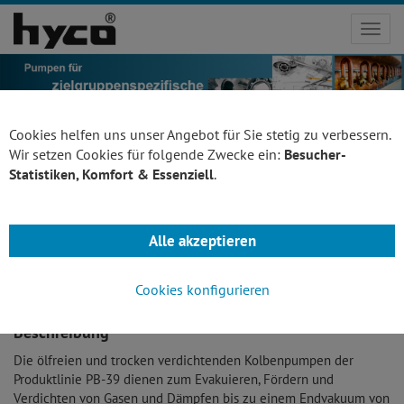
Toggl
navig
Cookies helfen uns unser Angebot für Sie stetig zu verbessern.
Wir setzen Cookies für folgende Zwecke ein:
Besucher-
Statistiken, Komfort & Essenziell
.
2-Zylinder
Zurück
Kolbenpumpe - auf Anfrage
Alle akzeptieren
PB 39
Cookies konfigurieren
Beschreibung
Die ölfreien und trocken verdichtenden Kolbenpumpen der
Produktlinie PB-39 dienen zum Evakuieren, Fördern und
Verdichten von Gasen und Dämpfen bis zu einem Endvakuum von