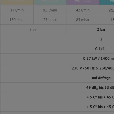
ML65.22
ML65.23
ML75.22
M
17 l/min
8,5 l/min
42 l/min
21,
150 mbar
35 mbar
85 mbar
1
3 bar
2 bar
2
G 1/4 ''
0,37 kW / 1400 m
230 V - 50 Hz o. 230/400
auf Anfrage
49 dB
bis 53 d
A
+ 5 C° bis + 45 
+ 5 C° bis + 45 