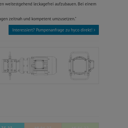
en weitestgehend leckagefrei aufzubauen. Bei einem
rungen zeitnah und kompetent umzusetzen."
Interessiert? Pumpenanfrage zu hyco direkt!