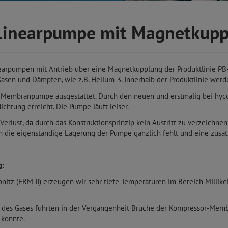
Linearpumpe mit Magnetkupp
arpumpen mit Antrieb über eine Magnetkupplung der Produktlinie PB-
Gasen und Dämpfen, wie z.B. Helium-3. Innerhalb der Produktlinie wer
hen Membranpumpe ausgestattet. Durch den neuen und erstmalig bei hy
htung erreicht. Die Pumpe läuft leiser.
lust, da durch das Konstruktionsprinzip kein Austritt zu verzeichnen 
h die eigenständige Lagerung der Pumpe gänzlich fehlt und eine zusät
g:
nitz (FRM II) erzeugen wir sehr tiefe Temperaturen im Bereich Millike
n des Gases führten in der Vergangenheit Brüche der Kompressor-Membr
 konnte.