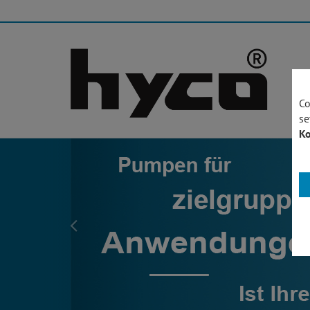
Co
se
Ko