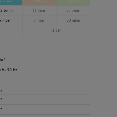
L75.23
ML86.23
ML86.22
5 l/min
33 l/min
65 l/min
5 mbar
7 mbar
80 mbar
1 bar
-1
in
 V - 50 Hz
B
A
C°
C°