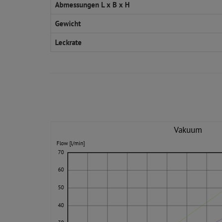
Abmessungen L x B x H
Gewicht
Leckrate
Vakuum
Flow [l/min]
70
60
50
40