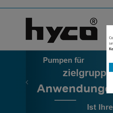
Co
se
Ko