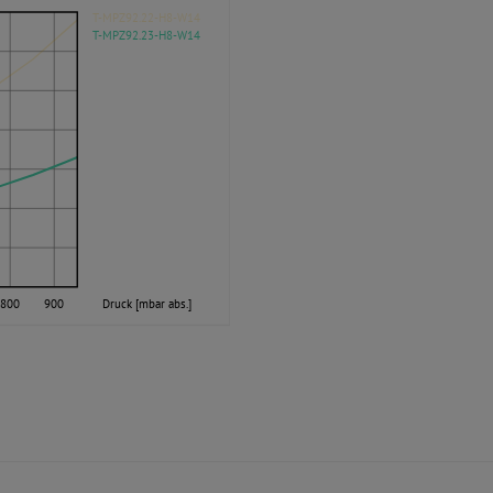
T-MPZ92.22-H8-W14
T-MPZ92.23-H8-W14
800
900
Druck [mbar abs.]