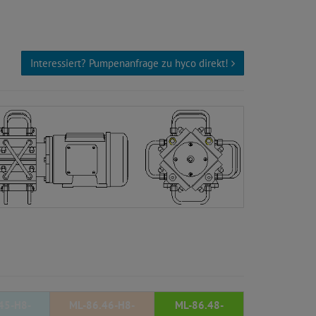
Interessiert? Pumpenanfrage zu hyco direkt!
45-H8-
ML-86.46-H8-
ML-86.48-