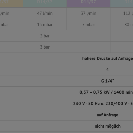
4/37
D14/37
D14/37
D14
l/min
47 l/min
37 l/min
112 
 mbar
15 mbar
7 mbar
80 
3 bar
3 bar
höhere Drücke auf Anfrage
4
G 1/4"
0,37 – 0,75 kW / 1400 min
230 V - 50 Hz o. 230/400 V - 
auf Anfrage
nicht möglich