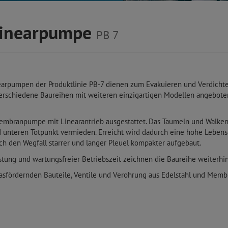
Linearpumpe
PB 7
earpumpen der Produktlinie PB-7 dienen zum Evakuieren und Verdich
verschiedene Baureihen mit weiteren einzigartigen Modellen angebote
n Membranpumpe mit Linearantrieb ausgestattet. Das Taumeln und Walke
unteren Totpunkt vermieden. Erreicht wird dadurch eine hohe Lebe
h den Wegfall starrer und langer Pleuel kompakter aufgebaut.
stung und wartungsfreier Betriebszeit zeichnen die Baureihe weiterhin
asfördernden Bauteile, Ventile und Verohrung aus Edelstahl und Memb