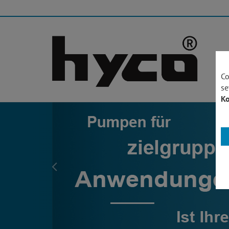
Co
se
Ko