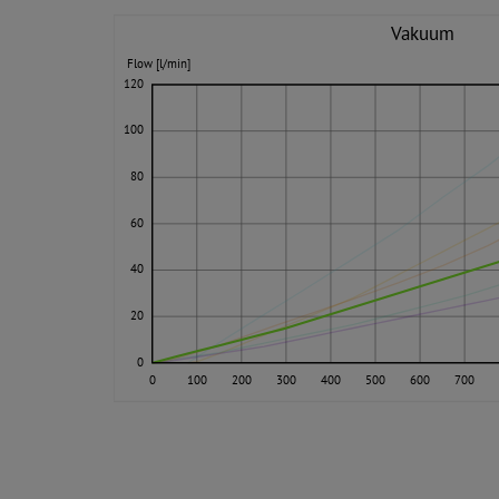
Vakuum
Flow [l/min]
120
100
80
60
40
20
0
0
100
200
300
400
500
600
700