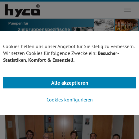
Toggl
navig
Cookies helfen uns unser Angebot für Sie stetig zu verbessern.
Wir setzen Cookies für folgende Zwecke ein:
Besucher-
Statistiken, Komfort & Essenziell
.
Deutsch-chinesische
Kooperationsgespräche
Alle akzeptieren
Cookies konfigurieren
Veröffentlicht am 05. Dezember 2016, 15:06 Uhr