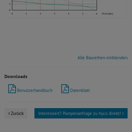
2
0
0
1
2
3
4
5
6
Druck [bar]
Alle Baureihen einblenden
Downloads
Benutzerhandbuch
Datenblatt
Zurück
Interessiert? Pumpenanfrage zu hyco direkt!