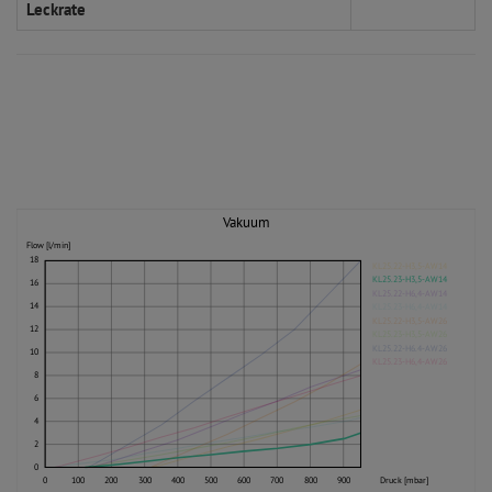
Leckrate
Vakuum
Flow [l/min]
18
KL25.22-H3,5-AW14
KL25.23-H3,5-AW14
16
KL25.22-H6,4-AW14
14
KL25.23-H6,4-AW14
KL25.22-H3,5-AW26
12
KL25.23-H3,5-AW26
KL25.22-H6.4-AW26
10
KL25.23-H6,4-AW26
8
6
4
2
0
0
100
200
300
400
500
600
700
800
900
Druck [mbar]