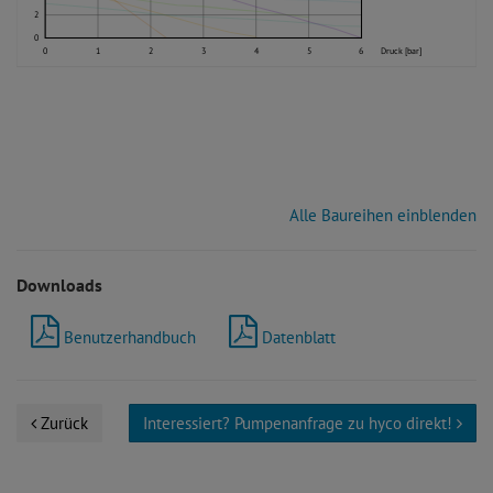
2
0
0
1
2
3
4
5
6
Druck [bar]
Alle Baureihen einblenden
Downloads
Benutzerhandbuch
Datenblatt
Zurück
Interessiert? Pumpenanfrage zu hyco direkt!