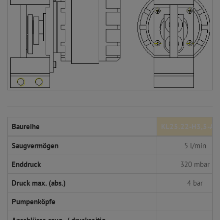
Baureihe
KL25.22-H3,5-A
Saugvermögen
5 l/min
Enddruck
320 mbar
Druck max. (abs.)
4 bar
Pumpenköpfe