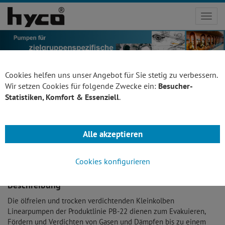
Toggl
navig
Cookies helfen uns unser Angebot für Sie stetig zu verbessern.
Wir setzen Cookies für folgende Zwecke ein:
Besucher-
Statistiken, Komfort & Essenziell
.
2-Zylinder
Zurück
Kleinkolben Linearpumpe
Alle akzeptieren
PB 22
Cookies konfigurieren
Beschreibung
Die ölfreien und trocken verdichtenden Kleinkolben
Linearpumpen der Produktlinie PB-22 dienen zum Evakuieren,
Fördern und Verdichten von Gasen und Dämpfen bis zu einem