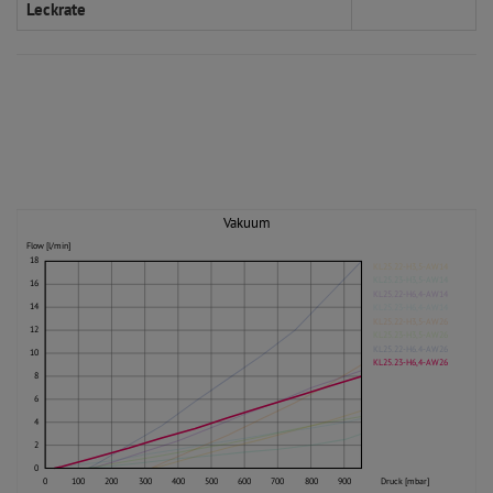
Leckrate
Vakuum
Flow [l/min]
18
KL25.22-H3,5-AW14
KL25.23-H3,5-AW14
16
KL25.22-H6,4-AW14
14
KL25.23-H6,4-AW14
KL25.22-H3,5-AW26
12
KL25.23-H3,5-AW26
KL25.22-H6.4-AW26
10
KL25.23-H6,4-AW26
8
6
4
2
0
0
100
200
300
400
500
600
700
800
900
Druck [mbar]