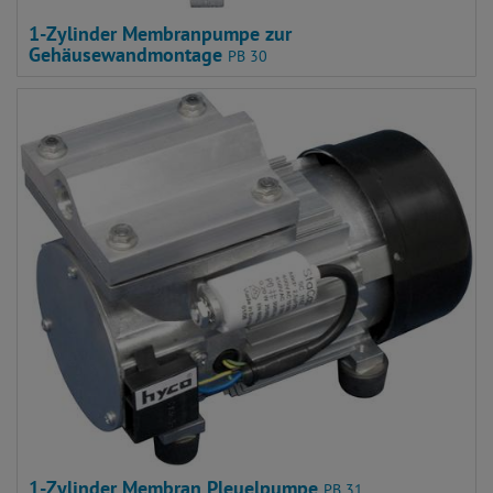
1-Zylinder Membranpumpe zur
Gehäusewandmontage
PB 30
1-Zylinder Membran Pleuelpumpe
PB 31