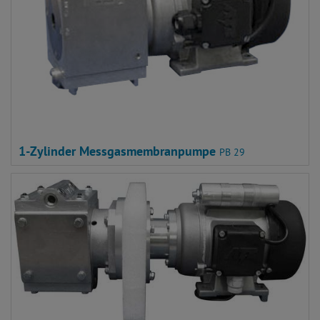
1-Zylinder Messgasmembranpumpe
PB 29