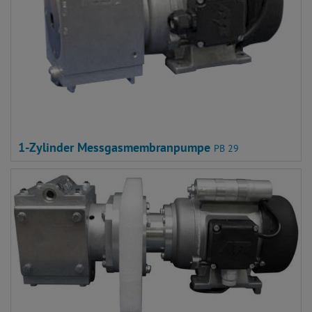
1-Zylinder Messgasmembranpumpe
PB 29